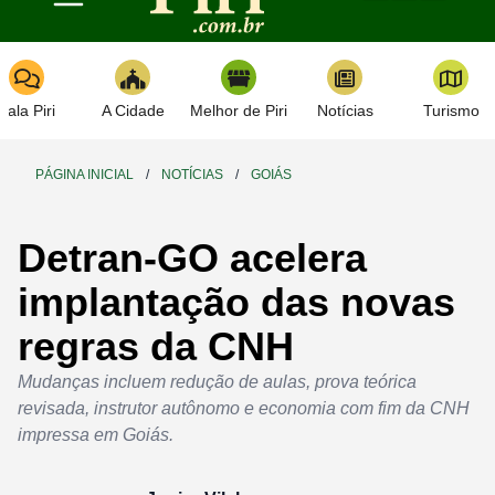
Toggle navigation
Fala Piri
A Cidade
Melhor de Piri
Notícias
Turismo
PÁGINA INICIAL
/
NOTÍCIAS
/
GOIÁS
Detran-GO acelera
implantação das novas
regras da CNH
Mudanças incluem redução de aulas, prova teórica
revisada, instrutor autônomo e economia com fim da CNH
impressa em Goiás.