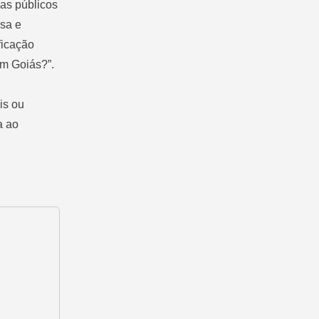
as públicos
isa e
ficação
em Goiás?”.
is ou
a ao