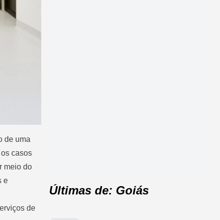
ão de uma
 os casos
or meio do
s e
Últimas de: Goiás
erviços de