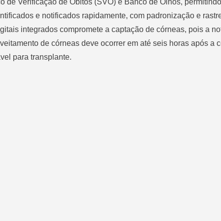
iço de Verificação de Óbitos (SVO) e Banco de Olhos, permitind
tificados e notificados rapidamente, com padronização e rastr
itais integrados compromete a captação de córneas, pois a not
oveitamento de córneas deve ocorrer em até seis horas após a 
vel para transplante.