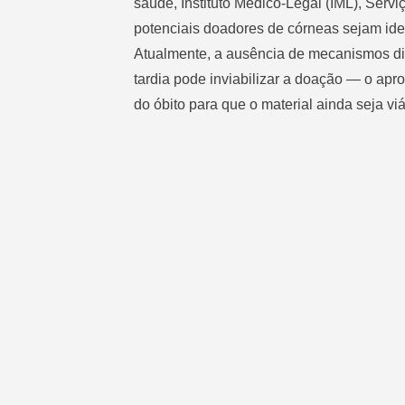
saúde, Instituto Médico-Legal (IML), Serv
potenciais doadores de córneas sejam iden
Atualmente, a ausência de mecanismos dig
tardia pode inviabilizar a doação — o apr
do óbito para que o material ainda seja viá