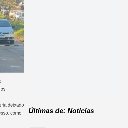
o
dos
eria deixado
Últimas de: Notícias
cesso, como