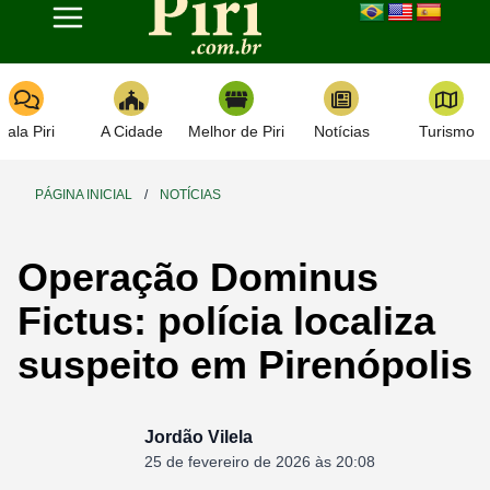
Toggle navigation
Fala Piri
A Cidade
Melhor de Piri
Notícias
Turismo
PÁGINA INICIAL
/
NOTÍCIAS
Operação Dominus
Fictus: polícia localiza
suspeito em Pirenópolis
Jordão Vilela
25 de fevereiro de 2026 às 20:08