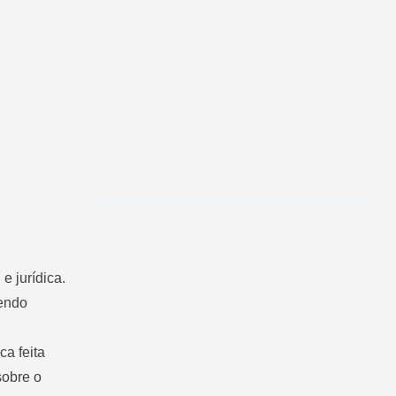
e jurídica.
vendo
ca feita
sobre o