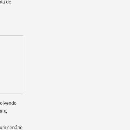
nta de
volvendo
ais,
 um cenário