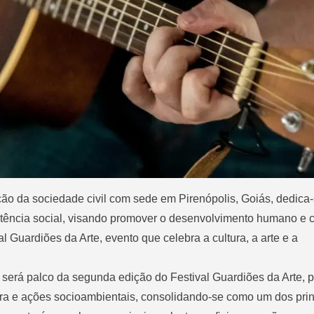
ação da sociedade civil com sede em Pirenópolis, Goiás, dedica
istência social, visando promover o desenvolvimento humano e 
al Guardiões da Arte, evento que celebra a cultura, a arte e a
s será palco da segunda edição do Festival Guardiões da Arte, 
tura e ações socioambientais, consolidando-se como um dos prin