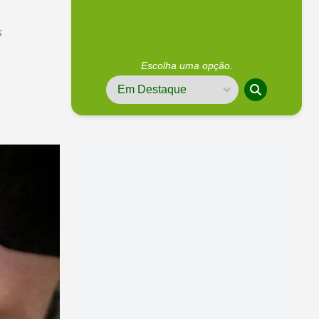
s
Escolha uma opção.