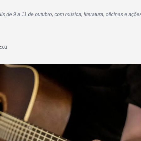
is de 9 a 11 de outubro, com música, literatura, oficinas e açõe
2:03