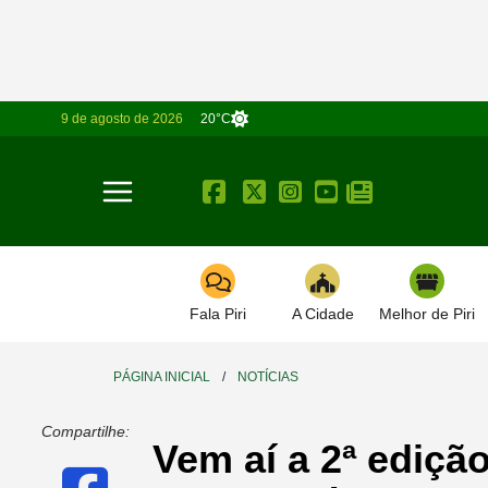
9 de agosto de 2026
20°C
Toggle navigation
Fala Piri
A Cidade
Melhor de Piri
PÁGINA INICIAL
/
NOTÍCIAS
Compartilhe:
Vem aí a 2ª ediçã