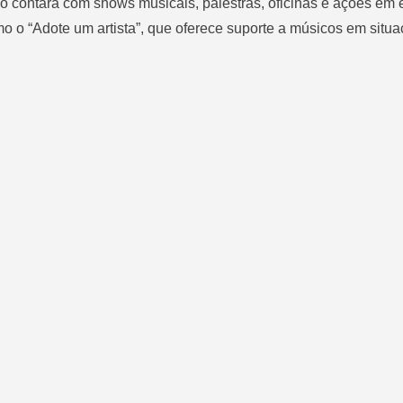
o contará com shows musicais, palestras, oficinas e ações em 
o o “Adote um artista”, que oferece suporte a músicos em situ