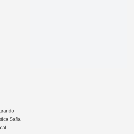
egrando
tica Safia
cal .