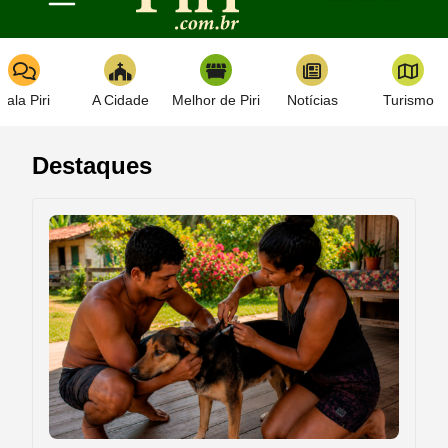
Toggle navigation
Fala Piri
A Cidade
Melhor de Piri
Notícias
Turismo
Destaques