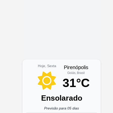
Hoje, Sexta
Pirenópolis
Goiás, Brasil
31°C
Ensolarado
Previsão para 05 dias