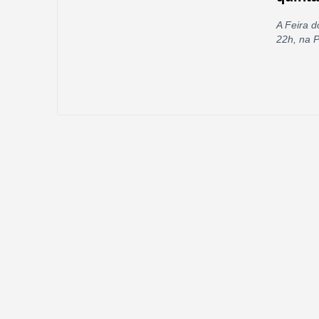
A Feira d
22h, na P