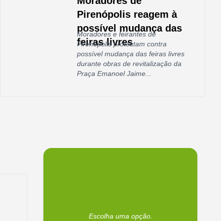
Moradores de
Pirenópolis reagem à
possível mudança das
Moradores e feirantes de
feiras livres
Pirenópolis protestam contra
possível mudança das feiras livres
durante obras de revitalização da
Praça Emanoel Jaime...
Escolha uma opção.