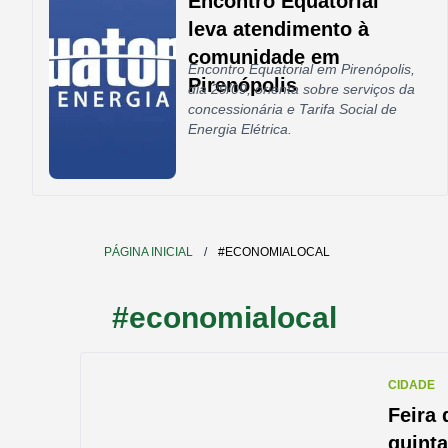
Encontro Equatorial
leva atendimento à
comunidade em
Encontro Equatorial em Pirenópolis,
Pirenópolis
dia 29/09, orienta sobre serviços da
concessionária e Tarifa Social de
Energia Elétrica.
PÁGINA INICIAL
/
#ECONOMIALOCAL
#economialocal
CIDADE
Feira 
quint