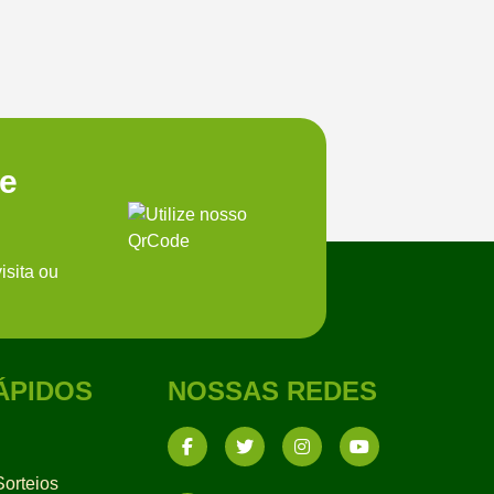
te
isita ou
ÁPIDOS
NOSSAS REDES
orteios