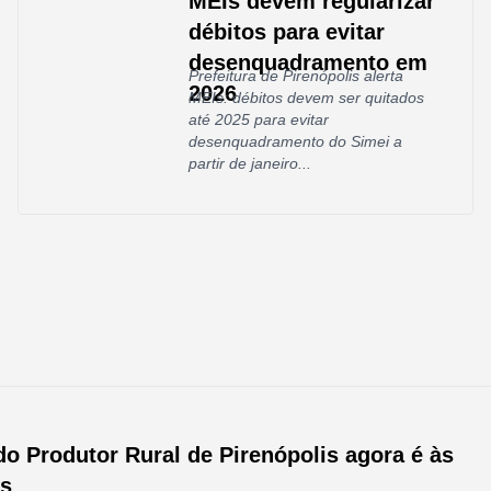
MEIs devem regularizar
débitos para evitar
desenquadramento em
Prefeitura de Pirenópolis alerta
2026
MEIs: débitos devem ser quitados
até 2025 para evitar
desenquadramento do Simei a
partir de janeiro...
do Produtor Rural de Pirenópolis agora é às
as