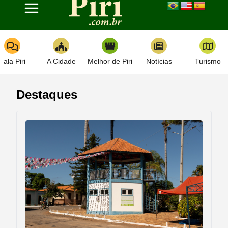
Toggle navigation
Fala Piri
A Cidade
Melhor de Piri
Notícias
Turismo
Destaques