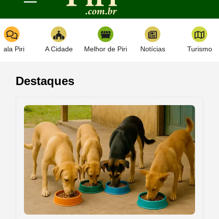
Toggle navigation
Fala Piri
A Cidade
Melhor de Piri
Notícias
Turismo
Destaques