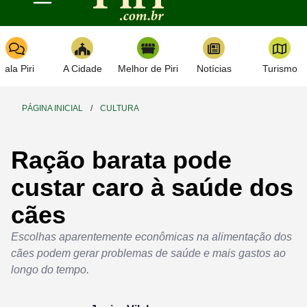
Toggle navigation
Fala Piri
A Cidade
Melhor de Piri
Notícias
Turismo
PÁGINA INICIAL
/
CULTURA
Ração barata pode
custar caro à saúde dos
cães
Escolhas aparentemente econômicas na alimentação dos
cães podem gerar problemas de saúde e mais gastos ao
longo do tempo.