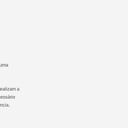
 uma
realizam a
essário
ncia.