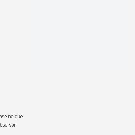
ense no que
observar