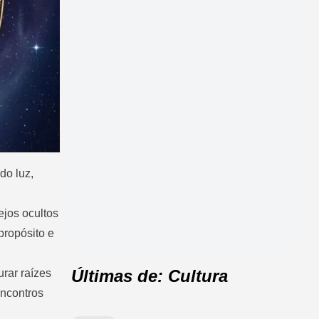
do luz,
ejos ocultos
propósito e
Últimas de: Cultura
rar raízes
encontros