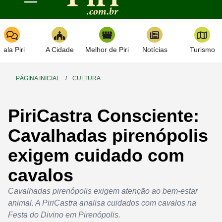
Toggle navigation
Fala Piri
A Cidade
Melhor de Piri
Notícias
Turismo
PÁGINA INICIAL
/
CULTURA
PiriCastra Consciente:
Cavalhadas pirenópolis
exigem cuidado com
cavalos
Cavalhadas pirenópolis exigem atenção ao bem-estar
animal. A PiriCastra analisa cuidados com cavalos na
Festa do Divino em Pirenópolis.