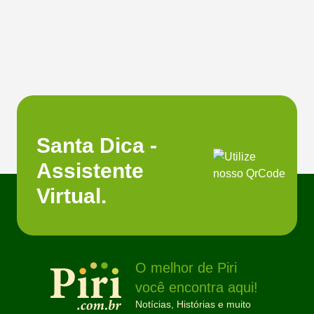
Santa Dica -
Assistente
Virtual.
O melhor de Piri
você encontra aqui!
Notícias, Histórias e muito