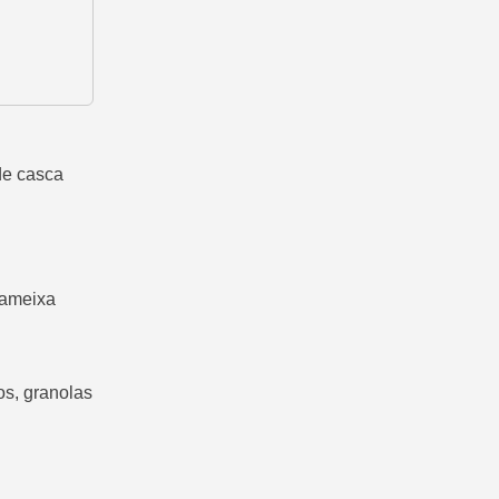
de casca
 ameixa
os, granolas