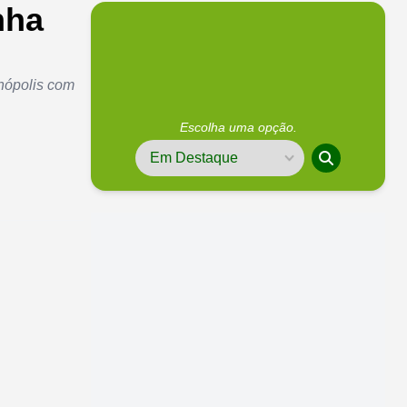
nha
enópolis com
Escolha uma opção.