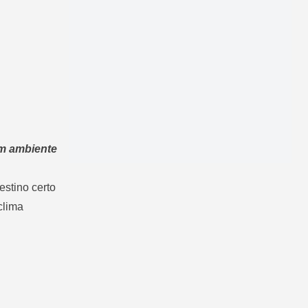
em ambiente
estino certo
clima