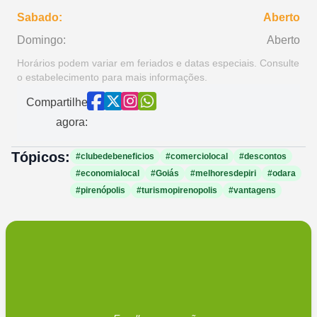
Sabado:
Aberto
Domingo:
Aberto
Horários podem variar em feriados e datas especiais. Consulte
o estabelecimento para mais informações.
Compartilhe
agora:
Tópicos:
#clubedebeneficios
#comerciolocal
#descontos
#economialocal
#Goiás
#melhoresdepiri
#odara
#pirenópolis
#turismopirenopolis
#vantagens