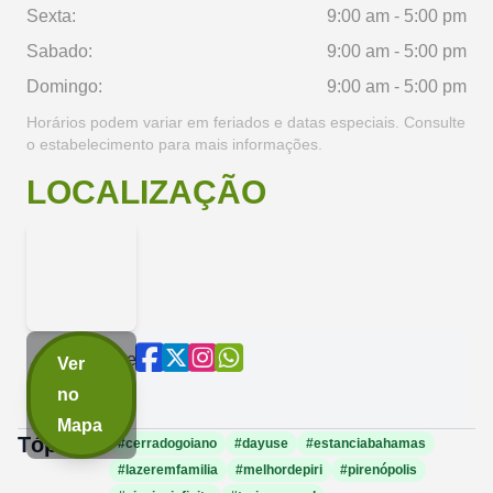
Sexta:
9:00 am - 5:00 pm
Sabado:
9:00 am - 5:00 pm
Domingo:
9:00 am - 5:00 pm
Horários podem variar em feriados e datas especiais. Consulte
o estabelecimento para mais informações.
LOCALIZAÇÃO
Compartilhe
Ver
agora:
no
Mapa
Tópicos:
#cerradogoiano
#dayuse
#estanciabahamas
#lazeremfamilia
#melhordepiri
#pirenópolis