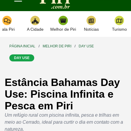
Toggle navigation
Fala Piri
A Cidade
Melhor de Piri
Notícias
Turismo
PÁGINA INICIAL
/
MELHOR DE PIRI
/
DAY USE
DAY USE
Estância Bahamas Day
Use: Piscina Infinita e
Pesca em Piri
Um refúgio rural com piscina infinita, pesca e trilhas em
meio ao Cerrado, ideal para curtir o dia em contato com a
natureza.