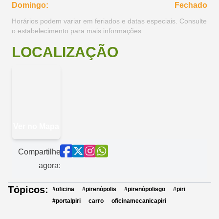
Domingo:
Fechado
Horários podem variar em feriados e datas especiais. Consulte
o estabelecimento para mais informações.
LOCALIZAÇÃO
Ver no Mapa
Compartilhe
agora:
Tópicos:
#oficina
#pirenópolis
#pirenópolisgo
#piri
#portalpiri
carro
oficinamecanicapiri