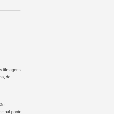
às filmagens
ma, da
ção
ncipal ponto