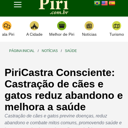
Toggle navigation
Fala Piri
A Cidade
Melhor de Piri
Notícias
Turismo
PÁGINA INICIAL
/
NOTÍCIAS
/
SAÚDE
PiriCastra Consciente:
Castração de cães e
gatos reduz abandono e
melhora a saúde
Castração de cães e gatos previne doenças, reduz
abandono e combate mitos comuns, promovendo saúde e