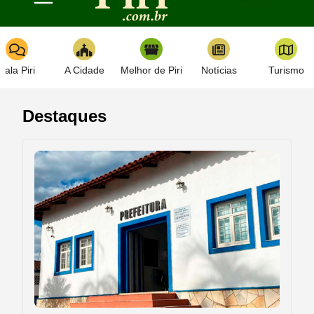
Toggle navigation
Fala Piri
A Cidade
Melhor de Piri
Notícias
Turismo
Destaques