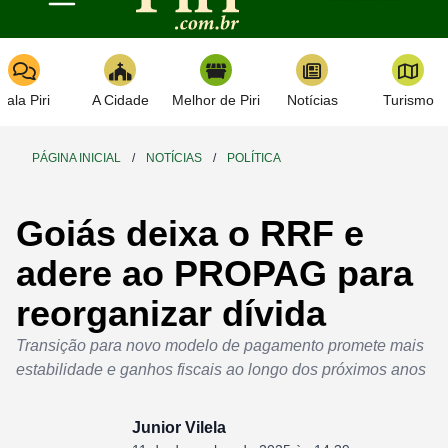
Toggle navigation
Fala Piri
A Cidade
Melhor de Piri
Notícias
Turismo
PÁGINA INICIAL
/
NOTÍCIAS
/
POLÍTICA
Goiás deixa o RRF e
adere ao PROPAG para
reorganizar dívida
Transição para novo modelo de pagamento promete mais
estabilidade e ganhos fiscais ao longo dos próximos anos
Junior Vilela