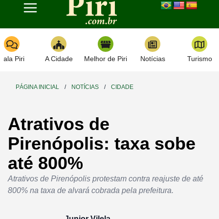
Toggle navigation
Fala Piri
A Cidade
Melhor de Piri
Notícias
Turismo
PÁGINA INICIAL
/
NOTÍCIAS
/
CIDADE
Atrativos de
Pirenópolis: taxa sobe
até 800%
Atrativos de Pirenópolis protestam contra reajuste de até
800% na taxa de alvará cobrada pela prefeitura.
Junior Vilela