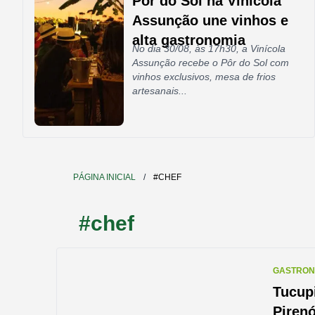
Pôr do Sol na Vinícola
Assunção une vinhos e
alta gastronomia
No dia 30/08, às 17h30, a Vinícola
Assunção recebe o Pôr do Sol com
vinhos exclusivos, mesa de frios
artesanais...
PÁGINA INICIAL
/
#CHEF
#chef
GASTRON
Tucup
Pirenó