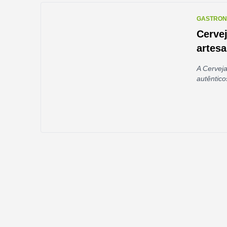
GASTRON
Cervej
artesa
A Cerveja
autêntico